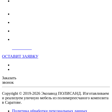
413859, Саратовская область, Балаково, улица Шевченко,
22
На карте:
52.006301, 47.816963
+7 927 127 1331
info@ecoppi.ru
Мы в MAX
ОСТАВИТ ЗАЯВКУ
Заказать
звонок
Copyright © 2019-2026
Экозавод ПОЛИСАНД
. Изготавливаем
и реализуем уличную мебель из полимерпесчаного композита
в Саратове.
Политика обработки персональных данных