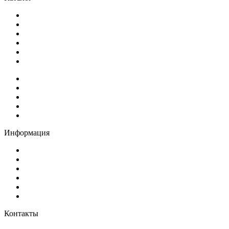
Экоскамейки
Экодиваны
Экошезлонги
Топчаны, беседки, диваны на подвесах
Экоурны
Экокашпо
Экопесочницы
Площадки для ТБО
Приствольные решетки, цоколи
Благоустройство пляжей
Газонные решетки
Информация
О нас
Доставка и оплата
Статьи
Правовые документы
Вопросы и ответы
Контакты
Контакты