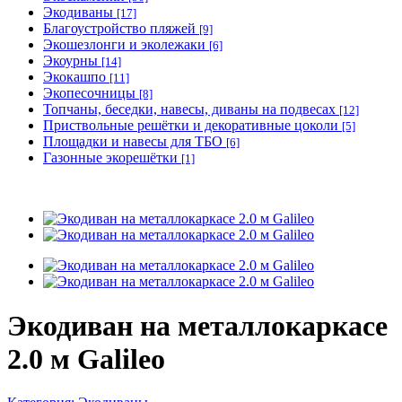
Экодиваны
[17]
Благоустройство пляжей
[9]
Экошезлонги и эколежаки
[6]
Экоурны
[14]
Экокашпо
[11]
Экопесочницы
[8]
Топчаны, беседки, навесы, диваны на подвесах
[12]
Приствольные решётки и декоративные цоколи
[5]
Площадки и навесы для ТБО
[6]
Газонные экорешётки
[1]
Экодиван на металлокаркасе
2.0 м Galileo