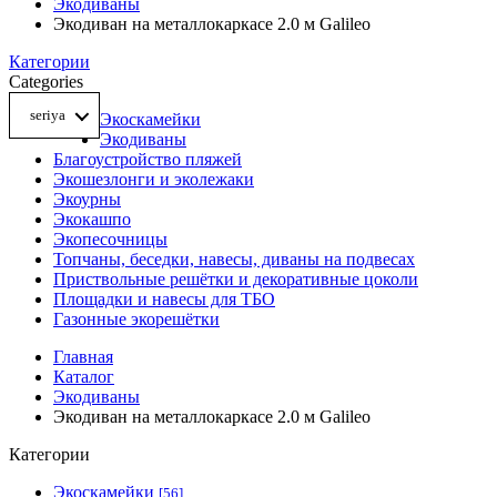
Экодиваны
Экодиван на металлокаркасе 2.0 м Galileo
Категории
Categories
seriya
Экоскамейки
Экодиваны
Благоустройство пляжей
Экошезлонги и эколежаки
Экоурны
Экокашпо
Экопесочницы
Топчаны, беседки, навесы, диваны на подвесах
Приствольные решётки и декоративные цоколи
Площадки и навесы для ТБО
Газонные экорешётки
Главная
Каталог
Экодиваны
Экодиван на металлокаркасе 2.0 м Galileo
Категории
Экоскамейки
[56]