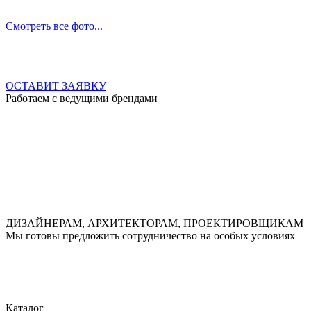
Смотреть все фото...
Оставьте заявку, и мы подберем для вас индивидуальное
решение, отправим коммерческое предложение
ОСТАВИТ ЗАЯВКУ
Работаем с ведущими брендами
ДИЗАЙНЕРАМ, АРХИТЕКТОРАМ, ПРОЕКТИРОВЩИКАМ
Мы готовы предложить сотрудничество на особых условиях
Производство уличной мебели из полимерпесчаного
композита в Саратове
Каталог