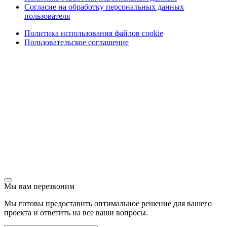
Согласие на обработку персональных данных
пользователя
Политика использования файлов cookie
Пользовательское соглашение
Обращаем ваше внимание, что вся информация,
представленная на сайте, носит исключительно
информационный характер и не является офертой в
соответствии с положениями Гражданского кодекса
Российской Федерации. Все материалы, размещенные на
страницах сайта, включая информацию о продукции,
изображения и тексты, являются объектами интеллектуальной
собственности компании Экозавод ПОЛИСАНД.
Использование данных материалов допускается только с
письменного согласия компании. Незаконное использование
информации преследуется в соответствии с действующим
законодательством.
Мы вам перезвоним
Мы готовы предоставить оптимальное решение для вашего
проекта и ответить на все ваши вопросы.